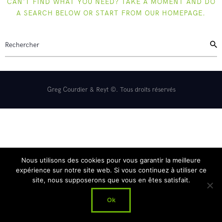
CAN'T FIND WHAT YOU NEED? TAKE A MOMENT AND DO
Reyt Offroad
A SEARCH BELOW OR START FROM
OUR HOMEPAGE
.
Greg Courdier & Reyt ©. Tous droits réservés
Nous utilisons des cookies pour vous garantir la meilleure
expérience sur notre site web. Si vous continuez à utiliser ce
site, nous supposerons que vous en êtes satisfait.
Ok