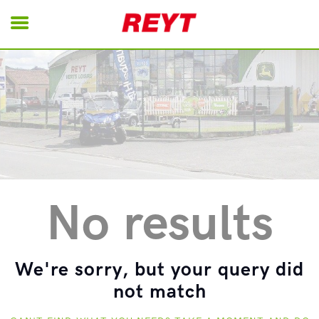
REYT
Energie
Motoculture
Matériels Pro
Nettoyage
Tondeuses Robot
No results
Remorques
Occasions
We're sorry, but your query did
not match
Contact