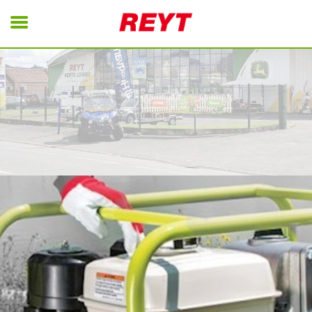
REYT
Energie
Motoculture
Matériels Pro
Nettoyage
Tondeuses Robot
Remorques
Occasions
Contact