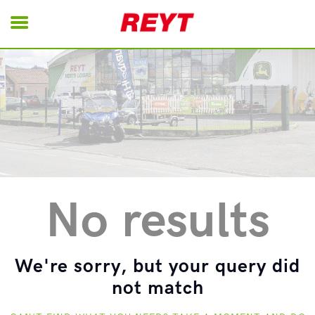
REYT
Energie
Motoculture
Matériels Pro
Nettoyage
Tondeuses Robot
No results
Remorques
Occasions
We're sorry, but your query did
not match
Contact