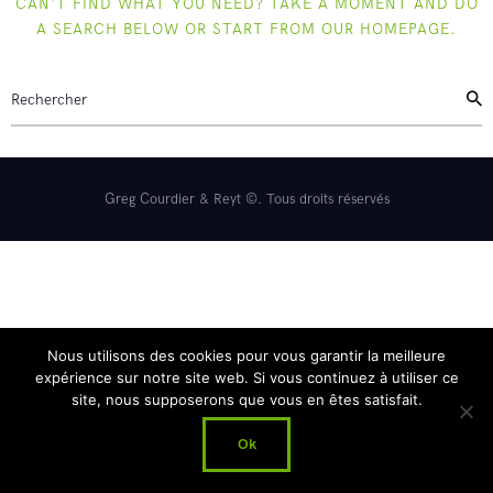
CAN'T FIND WHAT YOU NEED? TAKE A MOMENT AND DO
Reyt Offroad
A SEARCH BELOW OR START FROM
OUR HOMEPAGE
.
Greg Courdier & Reyt ©. Tous droits réservés
Nous utilisons des cookies pour vous garantir la meilleure
expérience sur notre site web. Si vous continuez à utiliser ce
site, nous supposerons que vous en êtes satisfait.
Ok