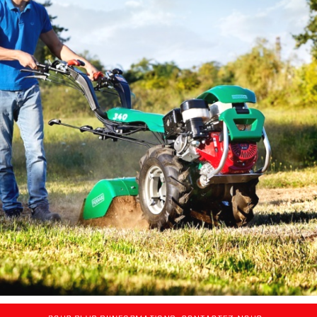
Remorques
Occasions
Contact
Reyt Offroad