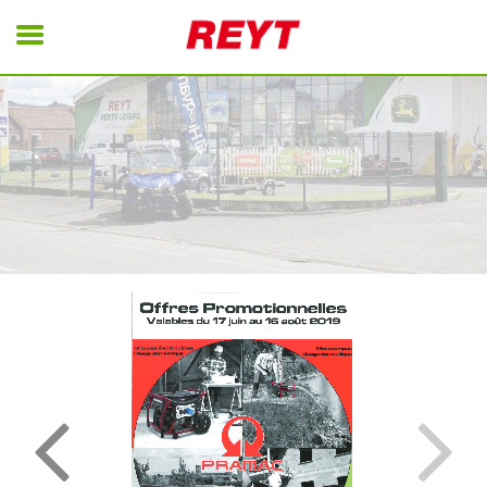
REYT
Energie
Motoculture
Matériels Pro
Nettoyage
Tondeuses Robot
Remorques
Occasions
Contact